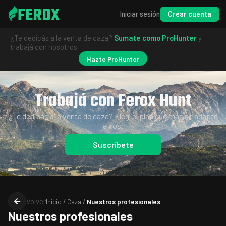
FEROX
Crear cuenta
Iniciar sesión
¿Te dedicás a la venta de caza?
Sumate como ProHunter
y
trabajá con nosotros.
Hazte ProHunter
Trabajá con Ferox Hunt
¿Te dedicás a la venta de caza? Elegí el plan que más se adapte
a vos.
Suscríbete
Volver
Inicio / Caza /
Nuestros profesionales
Nuestros profesionales