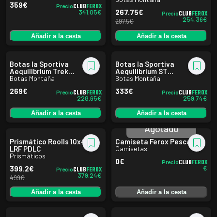
359
€
CLUB
FEROX
Precio
341.05
€
267.75
€
CLUB
FEROX
Precio
254.36
€
297.5
€
Añadir a la cesta
Añadir a la cesta
Botas la Sportiva
Botas la Sportiva
Aequilibrium Trek
Aequilibrium ST
Carbon/Yellow
Botas Montaña
Black/Yellow
Botas Montaña
269
€
333
€
CLUB
FEROX
CLUB
FEROX
Precio
Precio
228.65
€
259.74
€
Añadir a la cesta
Añadir a la cesta
Agotado
Prismático Roolls 10x42
Camiseta Ferox Pescador
LRF PDLC
Camisetas
Prismáticos
0
€
CLUB
FEROX
Precio
€
399.2
€
CLUB
FEROX
Precio
379.24
€
499
€
Añadir a la cesta
Añadir a la cesta