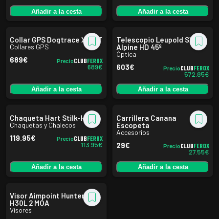
Añadir a la cesta
Añadir a la cesta
Collar GPS Dogtrace X30-T
Telescopio Leupold SX-2
Collares GPS
Alpine HD 45º
Óptica
689
€
CLUB
FEROX
Precio
689
€
603
€
CLUB
FEROX
Precio
572.85
€
Añadir a la cesta
Añadir a la cesta
Chaqueta Hart Stilk-HXT
Carrillera Canana
Chaquetas y Chalecos
Escopeta
Accesorios
119.95
€
CLUB
FEROX
Precio
113.95
€
29
€
CLUB
FEROX
Precio
27.55
€
Añadir a la cesta
Añadir a la cesta
Visor Aimpoint Hunter
H30L 2 MOA
Visores