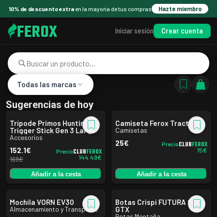
10% de descuento extra
en la mayoría de tus compras
Hazte miembro
FEROX
Crear cuenta
Iniciar sesión
Todas las marcas
Sugerencias de hoy
Trípode Primos Hunting
Camiseta Ferox Tractor
Trigger Stick Gen 3 Largo
Camisetas
Accesorios
25
€
CLUB
FEROX
Precio
15
€
152.1
€
CLUB
FEROX
Precio
144.49
€
169
€
Añadir a la cesta
Añadir a la cesta
Mochila VORN EV30
Botas Crispi FUTURA CX
Almacenamiento y Transporte
GTX
Botas Montaña