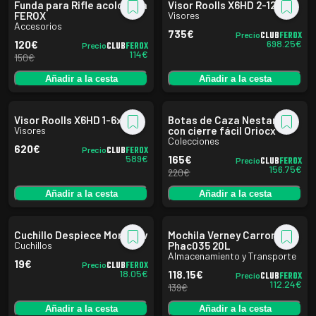
Funda para Rifle acolchada
Visor Roolls X6HD 2-12x50i
FEROX
Visores
Accesorios
735
€
CLUB
FEROX
Precio
698.25
€
120
€
CLUB
FEROX
Precio
114
€
150
€
Añadir a la cesta
Añadir a la cesta
Visor Roolls X6HD 1-6x24i
Botas de Caza Nestares
Visores
con cierre fácil Oriocx
Colecciones
620
€
CLUB
FEROX
Precio
589
€
165
€
CLUB
FEROX
Precio
156.75
€
220
€
Añadir a la cesta
Añadir a la cesta
Cuchillo Despiece Morakniv
Mochila Verney Carron
Cuchillos
Phac035 20L
Almacenamiento y Transporte
19
€
CLUB
FEROX
Precio
18.05
€
118.15
€
CLUB
FEROX
Precio
112.24
€
139
€
Añadir a la cesta
Añadir a la cesta