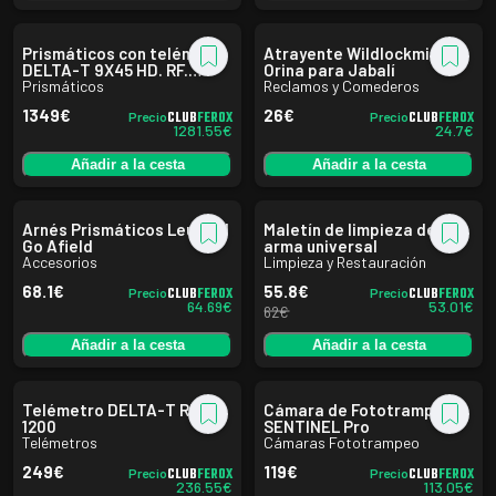
Prismáticos con telémetro
Atrayente Wildlockmittel
DELTA-T 9X45 HD. RF.
Orina para Jabalí
Delta Optical
Prismáticos
Reclamos y Comederos
1349
€
26
€
CLUB
FEROX
CLUB
FEROX
Precio
Precio
1281.55
€
24.7
€
Añadir a la cesta
Añadir a la cesta
Arnés Prismáticos Leupold
Maletín de limpieza de
Go Afield
arma universal
Accesorios
Limpieza y Restauración
68.1
€
55.8
€
CLUB
FEROX
CLUB
FEROX
Precio
Precio
64.69
€
53.01
€
62
€
Añadir a la cesta
Añadir a la cesta
Telémetro DELTA-T RF
Cámara de Fototrampeo
1200
SENTINEL Pro
Telémetros
Cámaras Fototrampeo
249
€
119
€
CLUB
FEROX
CLUB
FEROX
Precio
Precio
236.55
€
113.05
€