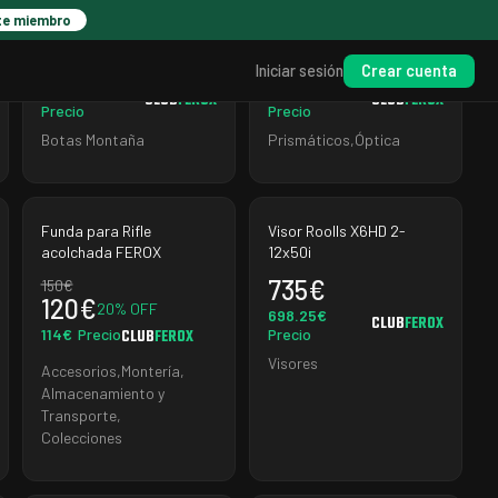
GTX
LRF PDLC
te miembro
297.5
€
499
€
267.75
€
399.2
€
10
% OFF
20
% OFF
Crear cuenta
Iniciar sesión
254.36
€
379.24
€
CLUB
FEROX
CLUB
FEROX
Precio
Precio
Botas Montaña
Prismáticos
,
Óptica
Funda para Rifle
Visor Roolls X6HD 2-
acolchada FEROX
12x50i
735
€
150
€
120
€
20
% OFF
698.25
€
CLUB
FEROX
114
€
Precio
Precio
CLUB
FEROX
Visores
Accesorios
,
Montería
,
Almacenamiento y
Transporte
,
Colecciones