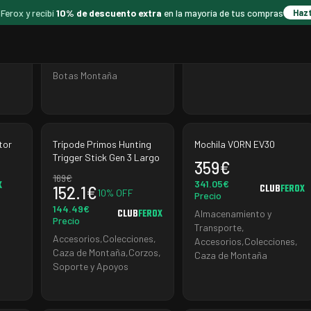
Aequilibrium ST
0
€
 Ferox y recibí
10% de descuento extra
en la mayoría de tus compras
Haz
Black/Yellow
333
€
€
Precio
CLUB
FEROX
259.74
€
FEROX
CLUB
FEROX
Camisetas
Precio
Botas Montaña
tor
Trípode Primos Hunting
Mochila VORN EV30
Trigger Stick Gen 3 Largo
359
€
169
€
341.05
€
X
CLUB
FEROX
152.1
€
10
% OFF
Precio
144.49
€
CLUB
FEROX
Almacenamiento y
Precio
Transporte
,
Accesorios
,
Colecciones
,
Accesorios
,
Colecciones
,
Caza de Montaña
,
Corzos
,
Caza de Montaña
Soporte y Apoyos