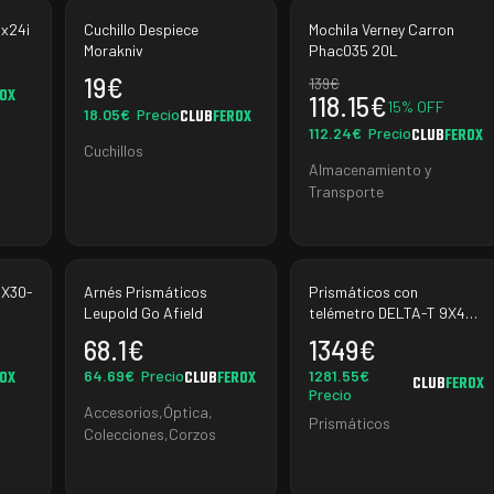
6x24i
Cuchillo Despiece
Mochila Verney Carron
Morakniv
Phac035 20L
19
€
139
€
ROX
118.15
€
15
% OFF
18.05
€
Precio
CLUB
FEROX
112.24
€
Precio
CLUB
FEROX
Cuchillos
Almacenamiento y
Transporte
 X30-
Arnés Prismáticos
Prismáticos con
Leupold Go Afield
telémetro DELTA-T 9X45
HD. RF. Delta Optical
68.1
€
1349
€
64.69
€
Precio
1281.55
€
ROX
CLUB
FEROX
CLUB
FEROX
Precio
Accesorios
,
Óptica
,
Prismáticos
Colecciones
,
Corzos