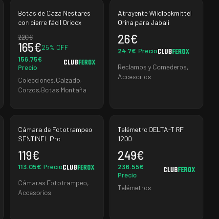
Botas de Caza Nestares
Atrayente Wildlockmittel
con cierre fácil Oriocx
Orina para Jabalí
26
€
220
€
165
€
25
% OFF
24.7
€
Precio
CLUB
FEROX
156.75
€
CLUB
FEROX
Reclamos y Comederos
,
Precio
Accesorios
Colecciones
,
Calzado
,
Corzos
,
Botas Montaña
Cámara de Fototrampeo
Telémetro DELTA-T RF
SENTINEL Pro
1200
119
€
249
€
113.05
€
Precio
236.55
€
CLUB
FEROX
CLUB
FEROX
Precio
Cámaras Fototrampeo
,
Telémetros
Accesorios