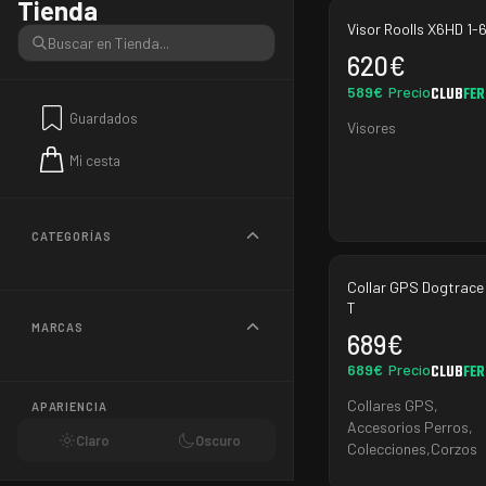
Tienda
Visor Roolls X6HD 1-
620
€
589
€
Precio
CLUB
FE
Guardados
Visores
Mi cesta
CATEGORÍAS
Collar GPS Dogtrace
T
MARCAS
689
€
689
€
Precio
CLUB
FE
Collares GPS
,
APARIENCIA
Accesorios Perros
,
Claro
Oscuro
Colecciones
,
Corzos