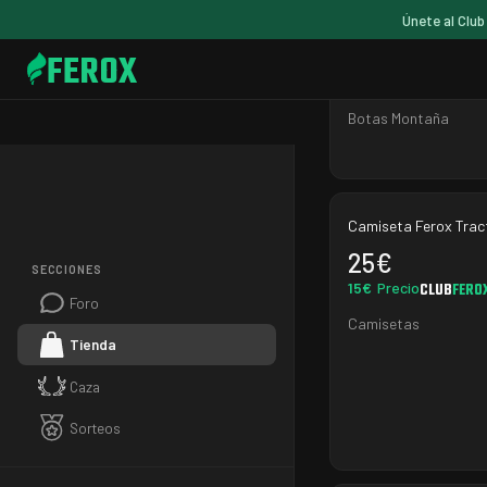
Aequilibrium Trek
Únete al Club
Carbon/Yellow
269
€
FEROX
228.65
€
CLUB
Precio
Botas Montaña
Camiseta Ferox Trac
25
€
SECCIONES
15
€
Precio
CLUB
FERO
Foro
Camisetas
Tienda
Caza
Sorteos