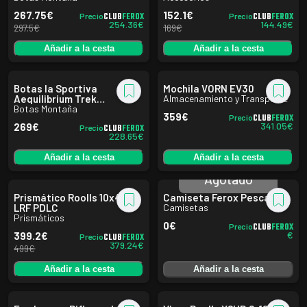
267.75
€
152.1
€
CLUB
FEROX
CLUB
FEROX
Precio
Precio
254.36
€
144.49
€
297.5
€
169
€
Añadir a la cesta
Añadir a la cesta
Botas la Sportiva
Mochila VORN EV30
Aequilibrium Trek
Almacenamiento y Transporte
Carbon/Yellow
Botas Montaña
359
€
CLUB
FEROX
Precio
341.05
€
269
€
CLUB
FEROX
Precio
228.65
€
Añadir a la cesta
Añadir a la cesta
Agotado
Prismático Roolls 10x42
Camiseta Ferox Pescador
LRF PDLC
Camisetas
Prismáticos
0
€
CLUB
FEROX
Precio
€
399.2
€
CLUB
FEROX
Precio
379.24
€
499
€
Añadir a la cesta
Añadir a la cesta