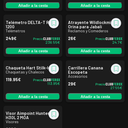
Añadir a la cesta
Añadir a la cesta
Telémetro DELTA-T RF
Atrayente Wildlockmittel
1200
Orina para Jabalí
Telémetros
Reclamos y Comederos
249
€
26
€
CLUB
FEROX
CLUB
FEROX
Precio
Precio
236.55
€
24.7
€
Añadir a la cesta
Añadir a la cesta
Chaqueta Hart Stilk-HXT
Carrillera Canana
Chaquetas y Chalecos
Escopeta
Accesorios
119.95
€
CLUB
FEROX
Precio
113.95
€
29
€
CLUB
FEROX
Precio
27.55
€
Añadir a la cesta
Añadir a la cesta
Visor Aimpoint Hunter
H30L 2 MOA
Visores