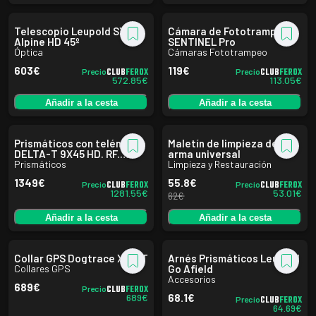
Telescopio Leupold SX-2
Cámara de Fototrampeo
Alpine HD 45º
SENTINEL Pro
Óptica
Cámaras Fototrampeo
603
€
119
€
CLUB
FEROX
CLUB
FEROX
Precio
Precio
572.85
€
113.05
€
Añadir a la cesta
Añadir a la cesta
Prismáticos con telémetro
Maletín de limpieza de
DELTA-T 9X45 HD. RF.
arma universal
Delta Optical
Prismáticos
Limpieza y Restauración
1349
€
55.8
€
CLUB
FEROX
CLUB
FEROX
Precio
Precio
1281.55
€
53.01
€
62
€
Añadir a la cesta
Añadir a la cesta
Collar GPS Dogtrace X30-T
Arnés Prismáticos Leupold
Collares GPS
Go Afield
Accesorios
689
€
CLUB
FEROX
Precio
689
€
68.1
€
CLUB
FEROX
Precio
64.69
€