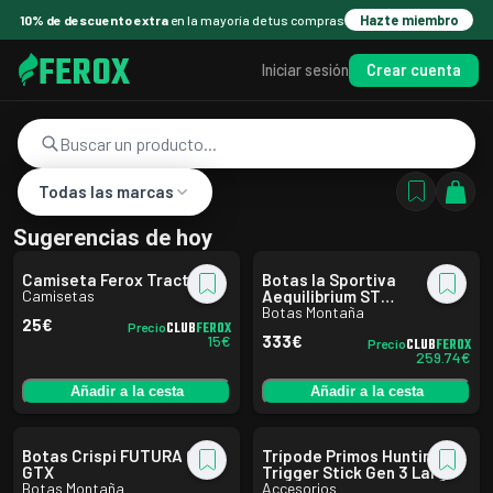
10% de descuento extra
en la mayoría de tus compras
Hazte miembro
FEROX
Crear cuenta
Iniciar sesión
Todas las marcas
Sugerencias de hoy
Camiseta Ferox Tractor
Botas la Sportiva
Camisetas
Aequilibrium ST
Black/Yellow
Botas Montaña
25
€
CLUB
FEROX
Precio
15
€
333
€
CLUB
FEROX
Precio
259.74
€
Añadir a la cesta
Añadir a la cesta
Botas Crispi FUTURA CX
Trípode Primos Hunting
GTX
Trigger Stick Gen 3 Largo
Botas Montaña
Accesorios