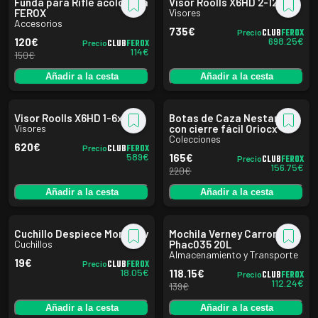
Funda para Rifle acolchada
Visor Roolls X6HD 2-12x50i
FEROX
Visores
Accesorios
735
€
CLUB
FEROX
Precio
698.25
€
120
€
CLUB
FEROX
Precio
114
€
150
€
Añadir a la cesta
Añadir a la cesta
Visor Roolls X6HD 1-6x24i
Botas de Caza Nestares
Visores
con cierre fácil Oriocx
Colecciones
620
€
CLUB
FEROX
Precio
589
€
165
€
CLUB
FEROX
Precio
156.75
€
220
€
Añadir a la cesta
Añadir a la cesta
Cuchillo Despiece Morakniv
Mochila Verney Carron
Cuchillos
Phac035 20L
Almacenamiento y Transporte
19
€
CLUB
FEROX
Precio
18.05
€
118.15
€
CLUB
FEROX
Precio
112.24
€
139
€
Añadir a la cesta
Añadir a la cesta