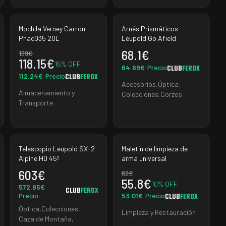
Mochila Verney Carron
Arnés Prismáticos
Phac035 20L
Leupold Go Afield
68.1
€
139
€
118.15
€
15
% OFF
64.69
€
Precio
CLUB
FEROX
112.24
€
Precio
CLUB
FEROX
Accesorios
,
Óptica
,
Almacenamiento y
Colecciones
,
Corzos
Transporte
Telescopio Leupold SX-2
Maletín de limpieza de
Alpine HD 45º
arma universal
603
€
62
€
55.8
€
10
% OFF
572.85
€
CLUB
FEROX
Precio
53.01
€
Precio
CLUB
FEROX
Óptica
,
Colecciones
,
Limpieza y Restauración
Caza de Montaña
,