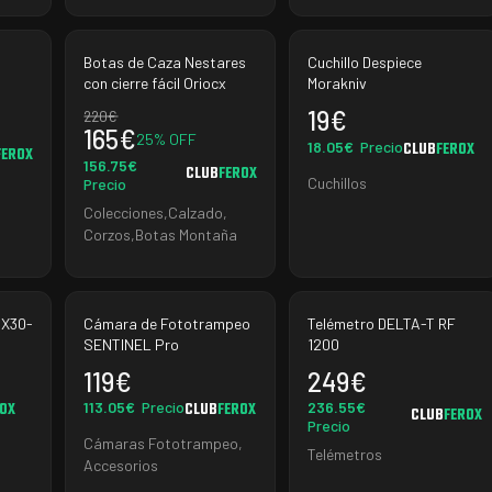
Botas de Caza Nestares
Cuchillo Despiece
con cierre fácil Oriocx
Morakniv
19
€
220
€
165
€
25
% OFF
18.05
€
Precio
CLUB
FEROX
FEROX
156.75
€
CLUB
FEROX
Cuchillos
Precio
Colecciones
,
Calzado
,
Corzos
,
Botas Montaña
 X30-
Cámara de Fototrampeo
Telémetro DELTA-T RF
SENTINEL Pro
1200
119
€
249
€
113.05
€
Precio
236.55
€
ROX
CLUB
FEROX
CLUB
FEROX
Precio
Cámaras Fototrampeo
,
Telémetros
Accesorios