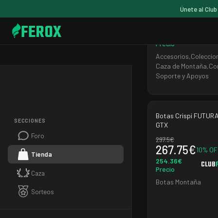
Únete al Club
169
€
152.1
€
FEROX
10
% OFF
144.49
€
CLUB
Precio
Accesorios
,
Coleccio
Caza de Montaña
,
Co
Soporte y Apoyos
Botas Crispi FUTUR
SECCIONES
GTX
Foro
297.5
€
267.75
€
10
% OF
Tienda
254.36
€
CLUB
Precio
Caza
Botas Montaña
Sorteos