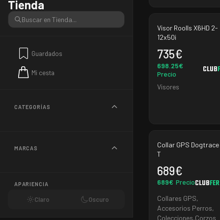
Tienda
Visor Roolls X6HD 2-
12x50i
735
€
Guardados
698.25
€
CLUB
Mi cesta
Precio
Visores
CATEGORÍAS
Collar GPS Dogtrace
MARCAS
T
689
€
689
€
Precio
CLUB
FE
APARIENCIA
Collares GPS
,
Claro
Oscuro
Accesorios Perros
,
Colecciones
,
Corzos