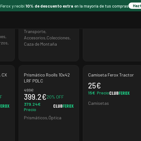
359
€
0
€
 Ferox y recibí
10% de descuento extra
en la mayoría de tus compras
Haz
341.05
€
€
Precio
CLUB
FEROX
CLUB
FEROX
Precio
Camisetas
FEROX
Almacenamiento y
Transporte
,
nes
,
Accesorios
,
Colecciones
,
rzos
,
Caza de Montaña
A CX
Prismático Roolls 10x42
Camiseta Ferox Tractor
LRF PDLC
25
€
499
€
15
€
Precio
CLUB
FEROX
399.2
€
F
20
% OFF
Camisetas
379.24
€
FEROX
CLUB
FEROX
Precio
Prismáticos
,
Óptica