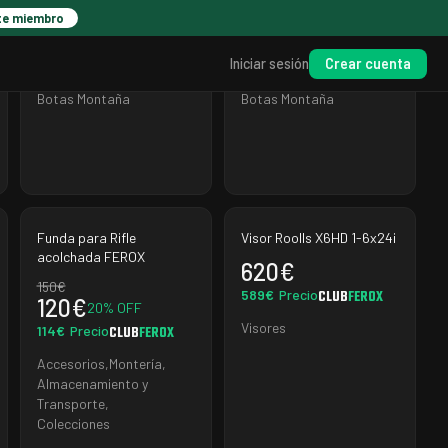
Black/Yellow
Carbon/Yellow
te miembro
333
€
269
€
259.74
€
228.65
€
CLUB
FEROX
CLUB
FEROX
Crear cuenta
Iniciar sesión
Precio
Precio
Botas Montaña
Botas Montaña
Funda para Rifle
Visor Roolls X6HD 1-6x24i
acolchada FEROX
620
€
150
€
589
€
Precio
CLUB
FEROX
120
€
20
% OFF
Visores
114
€
Precio
CLUB
FEROX
Accesorios
,
Montería
,
Almacenamiento y
Transporte
,
Colecciones