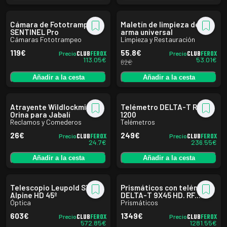
Cámara de Fototrampeo
Maletín de limpieza de
SENTINEL Pro
arma universal
Cámaras Fototrampeo
Limpieza y Restauración
119
€
55.8
€
CLUB
FEROX
CLUB
FEROX
Precio
Precio
113.05
€
53.01
€
62
€
Añadir a la cesta
Añadir a la cesta
Atrayente Wildlockmittel
Telémetro DELTA-T RF
Orina para Jabalí
1200
Reclamos y Comederos
Telémetros
26
€
249
€
CLUB
FEROX
CLUB
FEROX
Precio
Precio
24.7
€
236.55
€
Añadir a la cesta
Añadir a la cesta
Telescopio Leupold SX-2
Prismáticos con telémetro
Alpine HD 45º
DELTA-T 9X45 HD. RF.
Óptica
Delta Optical
Prismáticos
603
€
1349
€
CLUB
FEROX
CLUB
FEROX
Precio
Precio
572.85
€
1281.55
€