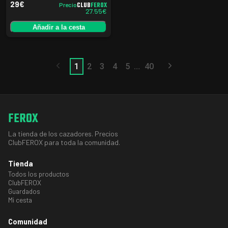
29
€
CLUB
FEROX
Precio
27.55
€
Añadir a la cesta
…
1
2
3
4
5
40
FEROX
La tienda de los cazadores. Precios
ClubFEROX para toda la comunidad.
Tienda
Todos los productos
ClubFEROX
Guardados
Mi cesta
Comunidad