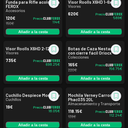
Funda para Rifle acolchada
Visor Roolls X6HD 1-6x24i
FEROX
Visores
Accesorios
620
€
CLUB
FEROX
Precio
589
€
120
€
CLUB
FEROX
Precio
114
€
150
€
Añadir a la cesta
Añadir a la cesta
Visor Roolls X6HD 2-12x50i
Botas de Caza Nestares
Visores
con cierre fácil Oriocx
Colecciones
735
€
CLUB
FEROX
Precio
698.25
€
165
€
CLUB
FEROX
Precio
156.75
€
220
€
Añadir a la cesta
Añadir a la cesta
Cuchillo Despiece Morakniv
Mochila Verney Carron
Cuchillos
Phac035 20L
Almacenamiento y Transporte
19
€
CLUB
FEROX
Precio
18.05
€
118.15
€
CLUB
FEROX
Precio
112.24
€
139
€
Añadir a la cesta
Añadir a la cesta