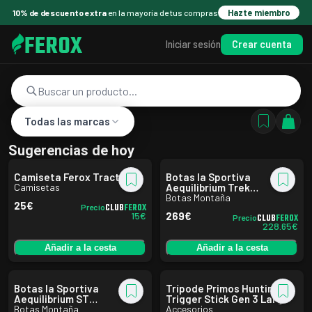
10% de descuento extra
en la mayoría de tus compras
Hazte miembro
FEROX
Crear cuenta
Iniciar sesión
Todas las marcas
Sugerencias de hoy
Camiseta Ferox Tractor
Botas la Sportiva
Camisetas
Aequilibrium Trek
Carbon/Yellow
Botas Montaña
25
€
CLUB
FEROX
Precio
15
€
269
€
CLUB
FEROX
Precio
228.65
€
Añadir a la cesta
Añadir a la cesta
Botas la Sportiva
Trípode Primos Hunting
Aequilibrium ST
Trigger Stick Gen 3 Largo
Black/Yellow
Botas Montaña
Accesorios