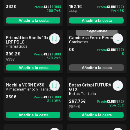
333
€
152.1
€
CLUB
FEROX
CLUB
FEROX
Precio
Precio
259.74
€
144.49
€
169
€
Añadir a la cesta
Añadir a la cesta
Agotado
Prismático Roolls 10x42
Camiseta Ferox Pescador
LRF PDLC
Camisetas
Prismáticos
0
€
CLUB
FEROX
Precio
€
399.2
€
CLUB
FEROX
Precio
379.24
€
499
€
Añadir a la cesta
Añadir a la cesta
Mochila VORN EV30
Botas Crispi FUTURA CX
Almacenamiento y Transporte
GTX
Botas Montaña
359
€
CLUB
FEROX
Precio
341.05
€
267.75
€
CLUB
FEROX
Precio
254.36
€
297.5
€
Añadir a la cesta
Añadir a la cesta