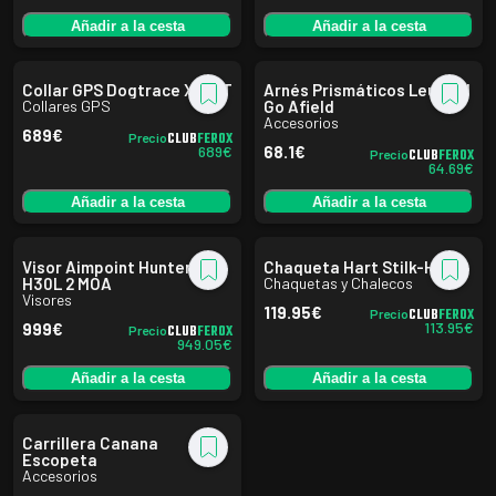
Añadir a la cesta
Añadir a la cesta
Collar GPS Dogtrace X30-T
Arnés Prismáticos Leupold
Collares GPS
Go Afield
Accesorios
689
€
CLUB
FEROX
Precio
689
€
68.1
€
CLUB
FEROX
Precio
64.69
€
Añadir a la cesta
Añadir a la cesta
Visor Aimpoint Hunter
Chaqueta Hart Stilk-HXT
H30L 2 MOA
Chaquetas y Chalecos
Visores
119.95
€
CLUB
FEROX
Precio
113.95
€
999
€
CLUB
FEROX
Precio
949.05
€
Añadir a la cesta
Añadir a la cesta
Carrillera Canana
Escopeta
Accesorios